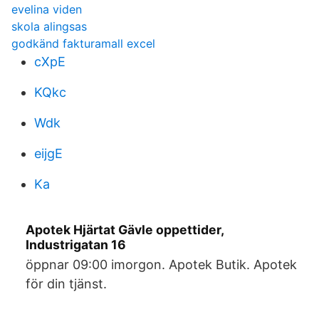
evelina viden
skola alingsas
godkänd fakturamall excel
cXpE
KQkc
Wdk
eijgE
Ka
Apotek Hjärtat Gävle oppettider,
Industrigatan 16
öppnar 09:00 imorgon. Apotek Butik. Apotek
för din tjänst.